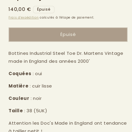
modale
Prix
140,00 €
Épuisé
habituel
Frais d'expédition
calculés à l'étape de paiement.
Épuisé
Bottines Industrial Steel Toe Dr. Martens Vintage
made in England des années 2000'
Coquées
: oui
Matière
: cuir lisse
Couleur
: noir
Taille
: 38 (5UK)
Attention les Doc's Made in England ont tendance
à tailler petit !