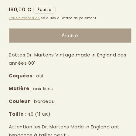
modale
Prix
190,00 €
Épuisé
habituel
Frais d'expédition
calculés à l'étape de paiement.
Épuisé
Bottes Dr. Martens Vintage made in England des
années 80'
Coquées
: oui
Matière
: cuir lisse
Couleur
: bordeau
Taille
: 46 (11 UK)
Attention les Dr. Martens Made in England ont
tendance à tailler petit !