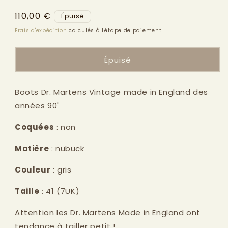
modale
Prix
110,00 €
Épuisé
habituel
Frais d'expédition
calculés à l'étape de paiement.
Épuisé
Boots Dr. Martens Vintage made in England des
années 90'
Coquées
: non
Matière
: nubuck
Couleur
: gris
Taille
: 41 (7UK)
Attention les Dr. Martens Made in England ont
tendance à tailler petit !