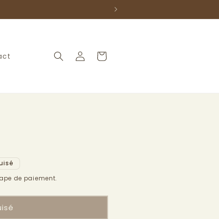
Connexion
Panier
act
uisé
l
tape de paiement.
uisé