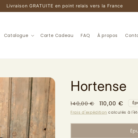
Livraison GRATUITE en point relais vers la France
Catalogue
Carte Cadeau
FAQ
À propos
Cont
Hortense
Prix
Prix
110,00 €
140,00 €
Ép
habituel
promotionne
Frais d'expédition
calculés à l'é
Ép