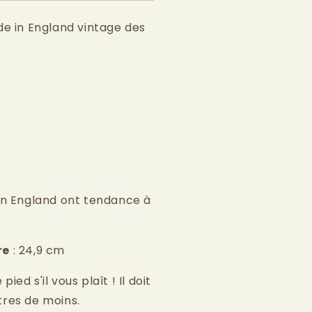
de in England vintage des
in England ont tendance à
re
: 24,9 cm
ed s'il vous plaît ! Il doit
tres de moins.