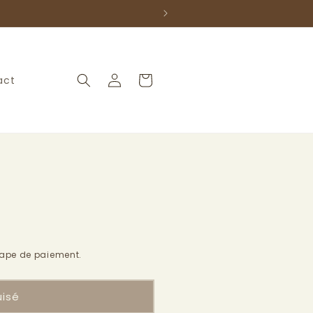
Connexion
Panier
act
tape de paiement.
uisé