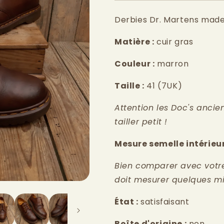
Derbies Dr. Martens made
Matière :
cuir gras
Couleur :
marron
Taille :
41
(7UK)
Attention les Doc's anci
tailler petit !
Mesure semelle intérieur
Bien comparer avec votre p
doit mesurer quelques mi
État :
satisfaisant
Boîte d'origine :
non