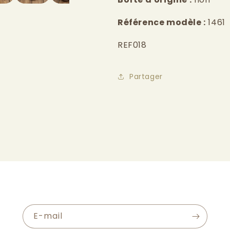
Référence modèle :
1461
REF018
Partager
E-mail