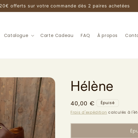
20€ offerts sur votre commande dès 2 paires achetées
Catalogue
Carte Cadeau
FAQ
À propos
Cont
Hélène
Prix
40,00 €
Épuisé
habituel
Frais d'expédition
calculés à l'é
Ép