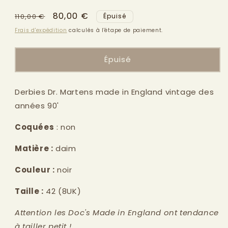
modale
Prix
Prix
80,00 €
110,00 €
Épuisé
habituel
promotionnel
Frais d'expédition
calculés à l'étape de paiement.
Épuisé
Derbies Dr. Martens made in England vintage des
années 90'
Coquées
: non
Matière :
daim
Couleur :
noir
Taille :
42
(8UK)
Attention les Doc's Made in England ont tendance
à tailler petit !