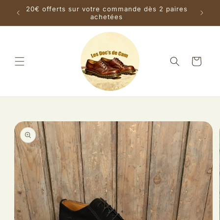
et
s la
20€ offerts sur votre commande dès 2 paires
passer
achetées
au
contenu
Panier
Passer aux
informations
produits