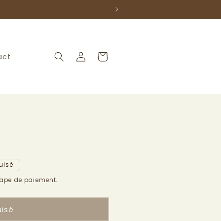
Connexion
Panier
act
uisé
l
tape de paiement.
uisé