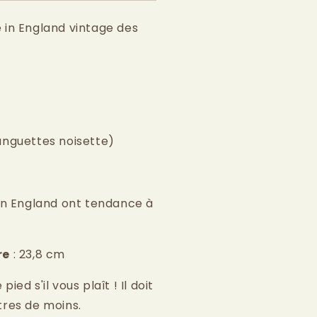
 in England vintage des
anguettes noisette)
in England ont tendance à
re
: 23,8 cm
ed s'il vous plaît ! Il doit
tres de moins.