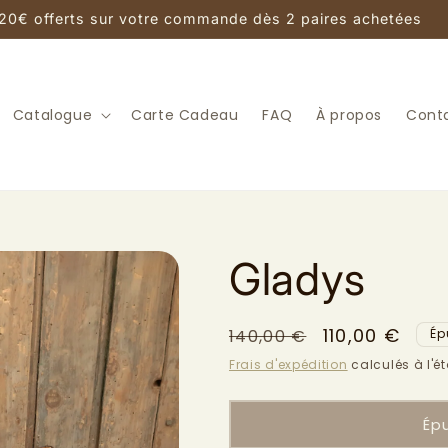
20€ offerts sur votre commande dès 2 paires achetées
Catalogue
Carte Cadeau
FAQ
À propos
Cont
Gladys
Prix
Prix
110,00 €
140,00 €
Ép
habituel
promotionne
Frais d'expédition
calculés à l'é
Ép