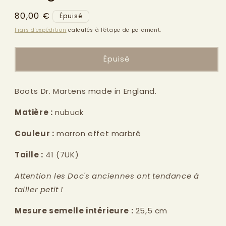
modale
Prix
80,00 €
Épuisé
habituel
Frais d'expédition
calculés à l'étape de paiement.
Épuisé
Boots Dr. Martens made in England.
Matière :
nubuck
Couleur :
marron effet marbré
Taille :
41
(7UK)
Attention les Doc's anciennes ont tendance à
tailler petit !
Mesure semelle intérieure :
25,5 cm