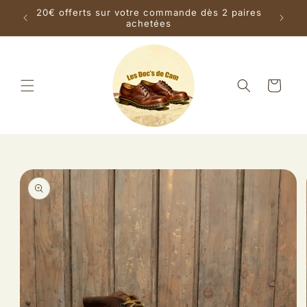
et
s la
20€ offerts sur votre commande dès 2 paires
passer
achetées
au
contenu
Panier
Passer aux
informations
produits