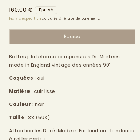
modale
Prix
160,00 €
Épuisé
habituel
Frais d'expédition
calculés à l'étape de paiement.
Épuisé
Bottes plateforme compensées Dr. Martens
made in England vintage des années 90'
Coquées
: oui
Matière
: cuir lisse
Couleur
: noir
Taille
: 38 (5UK)
Attention les Doc's Made in England ont tendance
à tailler petit !