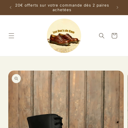
et
s la
20€ offerts sur votre commande dès 2 paires
passer
achetées
au
contenu
Panier
Passer aux
informations
produits