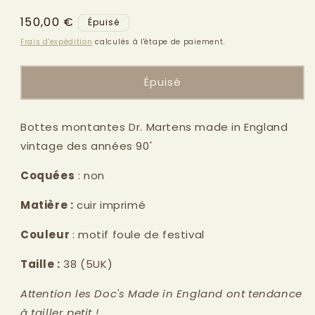
modale
Prix
150,00 €
Épuisé
habituel
Frais d'expédition
calculés à l'étape de paiement.
Épuisé
Bottes montantes Dr. Martens made in England
vintage des années 90'
Coquées
: non
Matière :
cuir imprimé
Couleur
: motif foule de festival
Taille :
38
(5UK)
Attention les Doc's Made in England ont tendance
à tailler petit !