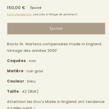
modale
Prix
150,00 €
Épuisé
habituel
Frais d'expédition
calculés à l'étape de paiement.
Épuisé
Boots Dr. Martens compensées made in England
Vintage des années 2000'
Coquées
: non
Matière
: cuir gras
Couleur
: bleu
Taille
: 42 (8UK)
Attention les Doc's Made in England ont tendance
à tailler petit !