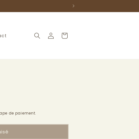
Connexion
Panier
act
tape de paiement.
uisé