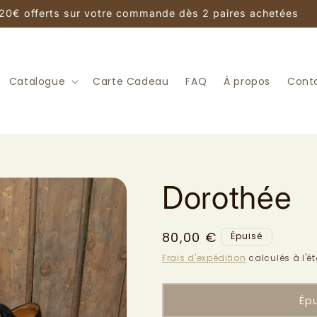
20€ offerts sur votre commande dès 2 paires achetées
Catalogue
Carte Cadeau
FAQ
À propos
Cont
Dorothée
Prix
80,00 €
Épuisé
habituel
Frais d'expédition
calculés à l'é
Ép