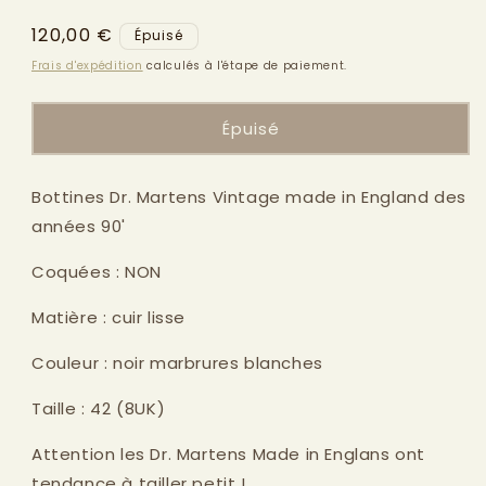
modale
Prix
120,00 €
Épuisé
habituel
Frais d'expédition
calculés à l'étape de paiement.
Épuisé
Bottines Dr. Martens Vintage made in England des
années 90'
Coquées : NON
Matière : cuir lisse
Couleur : noir marbrures blanches
Taille : 42 (8UK)
Attention les Dr. Martens Made in Englans ont
tendance à tailler petit !