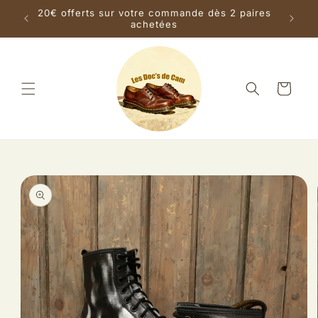
et
s la
20€ offerts sur votre commande dès 2 paires
passer
achetées
au
contenu
Panier
Passer aux
informations
produits