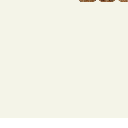
fenêtre
modale