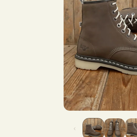
Ouvrir
le
média
1
dans
une