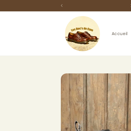
et
passer
au
contenu
Accueil
Passer aux
informations
produits