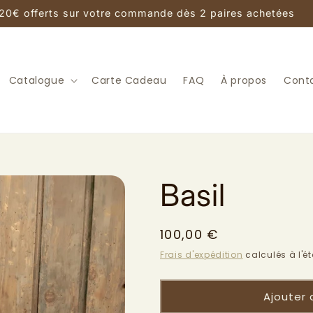
20€ offerts sur votre commande dès 2 paires achetées
Catalogue
Carte Cadeau
FAQ
À propos
Cont
Basil
Prix
100,00 €
habituel
Frais d'expédition
calculés à l'é
Ajouter 