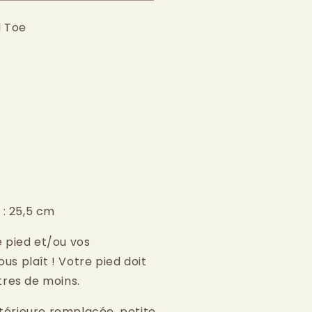
l Toe
 : 25,5 cm
 pied et/ou vos
ous plaît ! Votre pied doit
tres de moins.
ntérieure remplacée, petite