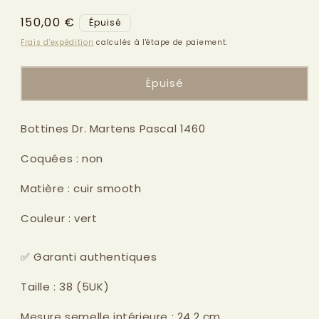
modale
Prix
150,00 €
Épuisé
habituel
Frais d'expédition
calculés à l'étape de paiement.
Épuisé
Bottines Dr. Martens Pascal 1460
Coquées : non
Matière : cuir smooth
Couleur : vert
✅ Garanti authentiques
Taille : 38 (5UK)
Mesure semelle intérieure : 24,2 cm