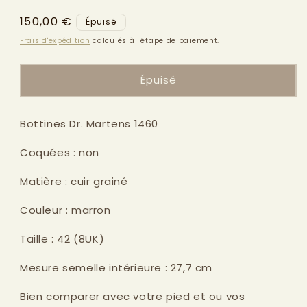
modale
Prix
150,00 €
Épuisé
habituel
Frais d'expédition
calculés à l'étape de paiement.
Épuisé
Bottines Dr. Martens 1460
Coquées : non
Matière : cuir grainé
Couleur : marron
Taille : 42 (8UK)
Mesure semelle intérieure : 27,7 cm
Bien comparer avec votre pied et ou vos