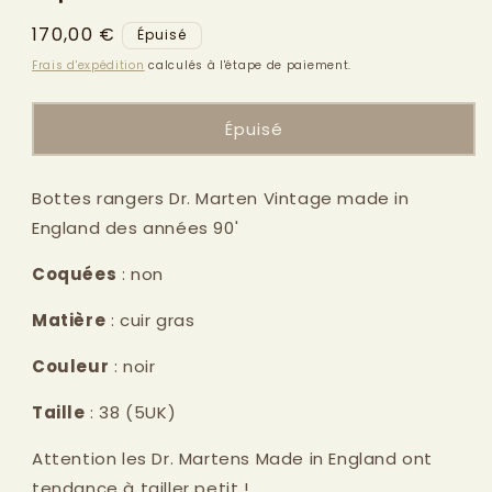
modale
Prix
170,00 €
Épuisé
habituel
Frais d'expédition
calculés à l'étape de paiement.
Épuisé
Bottes rangers Dr. Marten Vintage made in
England des années 90'
Coquées
: non
Matière
: cuir gras
Couleur
: noir
Taille
: 38 (5UK)
Attention les Dr. Martens Made in England ont
tendance à tailler petit !