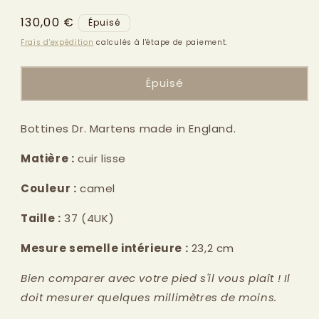
modale
Prix
130,00 €
Épuisé
habituel
Frais d'expédition
calculés à l'étape de paiement.
Épuisé
Bottines Dr. Martens made in England.
Matière :
cuir lisse
Couleur :
camel
Taille :
37
(4UK)
Mesure semelle intérieure :
23,2
cm
Bien comparer avec votre pied s'il vous plaît ! Il
doit mesurer quelques millimètres de moins.